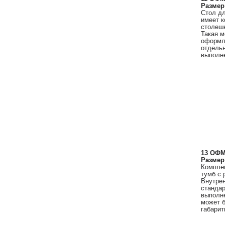
Размер
Стол дл
имеет к
столешн
Такая м
оформл
отдельн
выполне
13 ОФМ
Размер
Комплек
тумб с 
Внутрен
стандар
выполне
может б
габарит