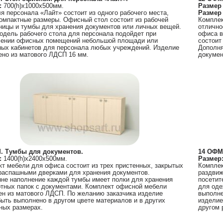
:
700(h)х1000х500мм.
Размер
я персонала «Лайт» состоит из одного рабочего места,
Размер
омпактные размеры. Офисный стол состоит из рабочей
Комплек
ицы и тумбы для хранения документов или личных вещей.
отлично
одель рабочего стола для персонала подойдет при
офиса в
ении офисных помещений небольшой площади или
состоит
ых кабинетов для персонала любых учреждений. Изделие
Дополня
но из матового ЛДСП 16 мм.
докумен
. Тумбы для документов.
14 ОФМ
:
1400(h)х2400х500мм.
Размер
т мебели для офиса состоит из трех пристенных, закрытых
Комплек
распашными дверками для хранения документов.
раздвиж
не наполнение каждой тумбы имеет полки для хранения
посетит
тных папок с документами. Комплект офисной мебели
для оде
н из матового ЛДСП. По желанию заказчика изделие
выполне
ыть выполнено в другом цвете материалов и в других
изделие
ных размерах.
другом 