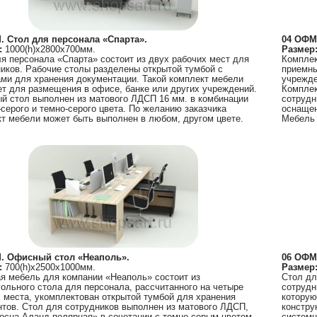
. Стол для персонала «Спарта».
04 ОФМ
:
1000(h)х2800х700мм.
Размер
я персонала «Спарта» состоит из двух рабочих мест для
Комплек
иков. Рабочие столы разделены открытой тумбой с
приемны
ми для хранения документации. Такой комплект мебели
учрежде
т для размещения в офисе, банке или других учреждений.
Комплек
 стол выполнен из матового ЛДСП 16 мм. в комбинации
сотрудн
серого и темно-серого цвета. По желанию заказчика
оснащен
т мебели может быть выполнен в любом, другом цвете.
Мебель 
. Офисный стол «Неаполь».
06 ОФМ.
:
700(h)х2500х1000мм.
Размер
 мебель для компании «Неаполь» состоит из
Стол дл
ольного стола для персонала, рассчитанного на четыре
сотрудн
 места, укомплектован открытой тумбой для хранения
которую
тов. Стол для сотрудников выполнен из матового ЛДСП,
констру
осна Аланд полярная» в сочетании с темно-серым цветом.
системн