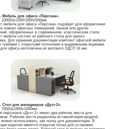
. Мебель для офиса «Персона».
:
1000(h)х1000/1800х500мм.
т мебели для офиса «Персона» подойдет для оформления
х комнат офисных помещений, банков или других
ний, оформленных в современном, классическом стиле.
т мебели состоит из рабочего стола для одного
ика. Для хранения документации комплект офисной мебели
 тумбами с открытыми полочками и выдвижными ящиками.
для офиса изготовлена из матового ЛДСП 16 мм.
 Стол для менеджеров «Дуэт-2».
:
700(h)х1800х1000мм.
я персонала «Дуэт-2» имеет два рабочих места для
иков. Рабочие места разделены вставкой-перегородкой,
 можно использовать, как полку для документации. В
кции изделия имеется открытая полка для установки
ого блока компьютера. Рабочий стол выполнен из матового