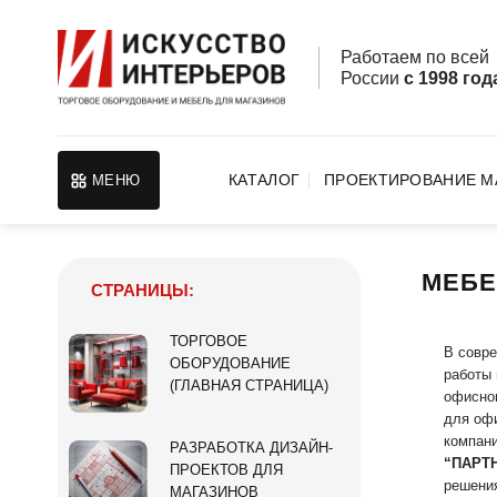
Skip
to
Работаем по все
content
России
с 1998 год
КАТАЛОГ
ПРОЕКТИРОВАНИЕ М
МЕНЮ
МЕБЕ
СТРАНИЦЫ:
ТОРГОВОЕ
В совре
ОБОРУДОВАНИЕ
работы 
(ГЛАВНАЯ СТРАНИЦА)
офисном
для офи
компани
РАЗРАБОТКА ДИЗАЙН-
“ПАРТ
ПРОЕКТОВ ДЛЯ
решения
МАГАЗИНОВ