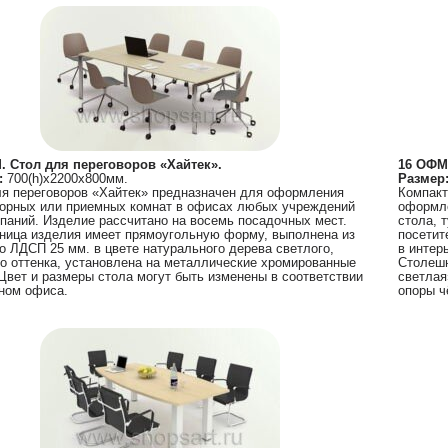
. Стол для переговоров «Хайтек».
16 ОФМ
:
700(h)х2200х800мм.
Размер
я переговоров «Хайтек» предназначен для оформления
Компакт
ворных или приемных комнат в офисах любых учреждений
оформле
паний. Изделие рассчитано на восемь посадочных мест.
стола, 
ница изделия имеет прямоугольную форму, выполнена из
посетит
о ЛДСП 25 мм. в цвете натурального дерева светлого,
в интер
о оттенка, установлена на металлические хромированные
Столешн
Цвет и размеры стола могут быть изменены в соответствии
светлая
ном офиса.
опоры ч