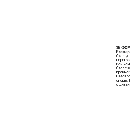
15 ОФМ
Размер
Стол дл
перего
или ком
Столеш
прочног
матовог
опоры. 
с дизай