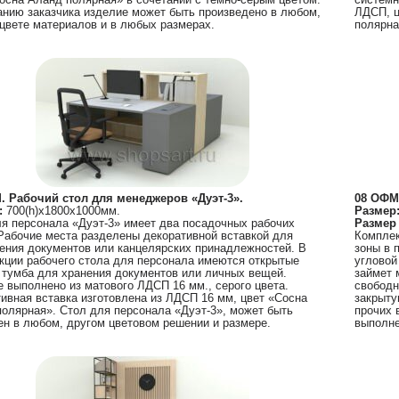
нию заказчика изделие может быть произведено в любом,
ЛДСП, ц
цвете материалов и в любых размерах.
полярна
. Рабочий стол для менеджеров «Дуэт-3».
08 ОФМ.
:
700(h)х1800х1000мм.
Размер
я персонала «Дуэт-3» имеет два посадочных рабочих
Размер
Рабочие места разделены декоративной вставкой для
Комплек
ния документов или канцелярских принадлежностей. В
зоны в 
кции рабочего стола для персонала имеются открытые
угловой
 тумба для хранения документов или личных вещей.
займет 
 выполнено из матового ЛДСП 16 мм., серого цвета.
свободн
ивная вставка изготовлена из ЛДСП 16 мм, цвет «Сосна
закрыту
олярная». Стол для персонала «Дуэт-3», может быть
прочих 
н в любом, другом цветовом решении и размере.
выполне