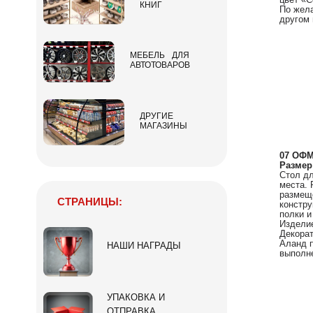
КНИГ
По жела
другом 
МЕБЕЛЬ ДЛЯ
АВТОТОВАРОВ
ДРУГИЕ
МАГАЗИНЫ
07 ОФМ
Размер
Стол дл
места. 
размеще
СТРАНИЦЫ:
констру
полки и
Изделие
Декорат
Аланд п
НАШИ НАГРАДЫ
выполне
УПАКОВКА И
ОТПРАВКА