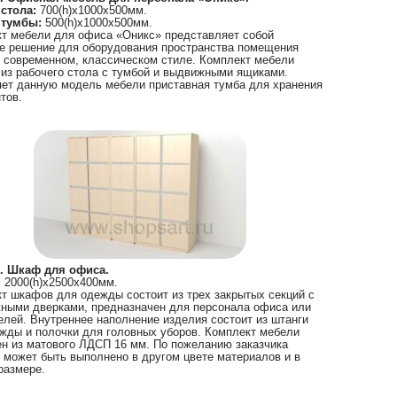
 стола:
700(h)х1000х500мм.
 тумбы:
500(h)х1000х500мм.
т мебели для офиса «Оникс» представляет собой
е решение для оборудования пространства помещения
 современном, классическом стиле. Комплект мебели
 из рабочего стола с тумбой и выдвижными ящиками.
ет данную модель мебели приставная тумба для хранения
тов.
. Шкаф для офиса.
:
2000(h)х2500х400мм.
т шкафов для одежды состоит из трех закрытых секций с
ными дверками, предназначен для персонала офиса или
елей. Внутреннее наполнение изделия состоит из штанги
жды и полочки для головных уборов. Комплект мебели
н из матового ЛДСП 16 мм. По пожеланию заказчика
 может быть выполнено в другом цвете материалов и в
размере.