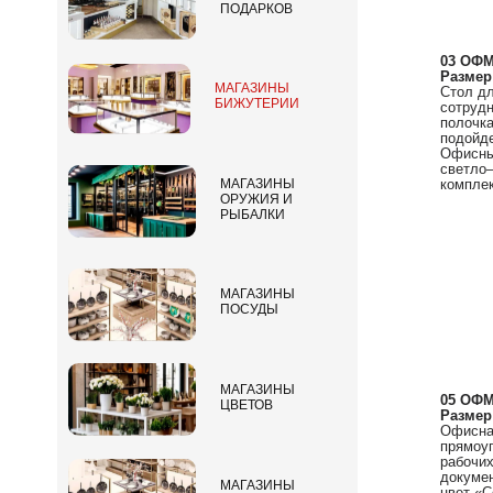
ПОДАРКОВ
03 ОФМ
Размер
МАГАЗИНЫ
Стол дл
БИЖУТЕРИИ
сотрудн
полочка
подойде
Офисный
светло–
комплек
МАГАЗИНЫ
ОРУЖИЯ И
РЫБАЛКИ
МАГАЗИНЫ
ПОСУДЫ
МАГАЗИНЫ
05 ОФМ
ЦВЕТОВ
Размер
Офисная
прямоуг
рабочих
докумен
МАГАЗИНЫ
цвет «С