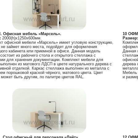
. Офисная мебель «Марсель».
10 ОФМ
:
2000(h)х1250х600мм.
Размер
кт офисной мебели «Марсель» имеет угловую конструкцию,
Комплек
 не займет много места, подойдет для оформления
оформле
ого кабинета или приемной в офисе. Данная модель
Данная 
состоит из рабочего стола и открытого стеллажа с
стеллаж
ми для хранения документации. Комплект мебели для
офисной
ыполнен из матового ЛДСП в цвете натурального дерева с
дерева 
ивной отделкой. Каркас стеллажа выполнен из металла с
металла
ем порошковой краской чёрного, матового цвета. Цвет
Мебель 
 может быть другим, по палитре цветов RAL.
и разме
. Стол офисный для персонала «Лайт».
12 ОФМ