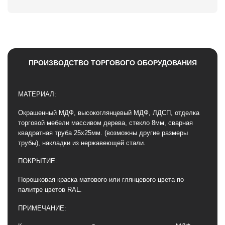
МАТЕРИАЛ:
Окрашенный МДФ, высокоглянцевый МДФ, ЛДСП, отделка
торговой мебели массивом дерева, стекло 8мм, сварная
квадратная труба 25х25мм. (возможны другие размеры
трубы), накладки из нержавеющей стали.
ПОКРЫТИЕ:
Порошковая краска матового или глянцевого цвета по
палитре цветов RAL.
ПРИМЕЧАНИЕ:
Конструктив, размеры оборудования, цвет окраски МДФ,
цвет тонировки дерева могут быть изготовлены ЛЮБЫЕ,
согласно плану и дизайну Вашего магазина.