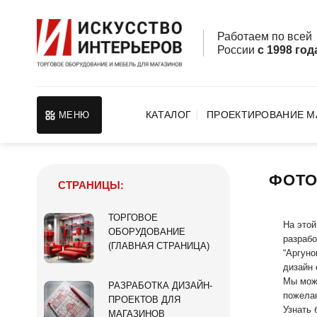
Skip
to
Работаем по все
content
России
с 1998 год
КАТАЛОГ
ПРОЕКТИРОВАНИЕ М
МЕНЮ
ФОТО
СТРАНИЦЫ:
ТОРГОВОЕ
На этой
ОБОРУДОВАНИЕ
разрабо
(ГЛАВНАЯ СТРАНИЦА)
“Аргуно
дизайн 
Мы може
РАЗРАБОТКА ДИЗАЙН-
пожела
ПРОЕКТОВ ДЛЯ
Узнать
МАГАЗИНОВ