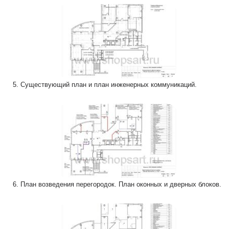
5. Существующий план и план инженерных коммуникаций.
6. План возведения перегородок. План оконных и дверных блоков.