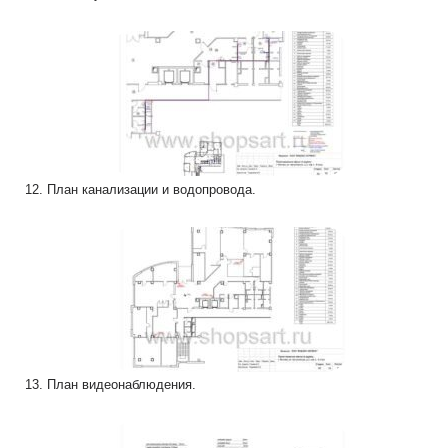
12. План канализации и водопровода.
13. План видеонаблюдения.