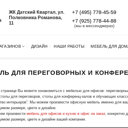
+7 (495) 778-45-59
ЖК Датский Квартал, ул.
й
Полковника Романова,
а
+7 (925) 778‑44‑88
11
(мы в мессенджерах)
АГАЗИНОВ
ДИЗАЙН
НАШИ РАБОТЫ
МЕБЕЛЬ ДЛЯ ДОМ
ЛЬ ДЛЯ ПЕРЕГОВОРНЫХ И КОНФЕР
 странице Вы можете ознакомиться с мебелью для офисов: переговорн
столы для переговоров, столы для конференц-залов и обучающих клас
тво интерьеров”. Мы можем произвести офисную мебель именно для ваш
имом размере, цвете и дизайне.
ем произвести
мебель для офисов и кухню в офис на заказ
, конкретно 
имом размере, цвете и дизайне вашей компании.