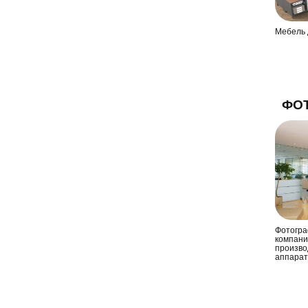
Мебель 
ФО
Фотогра
компани
произво
аппарато