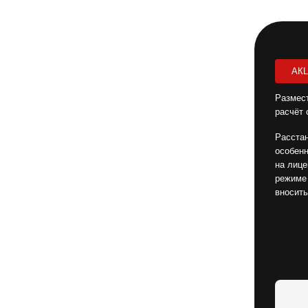
АК
Размест
расчёт 
Расстан
особен
на лице
режиме 
вносить