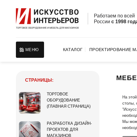
Skip
to
Работаем по все
content
России
с 1998 год
КАТАЛОГ
ПРОЕКТИРОВАНИЕ М
МЕНЮ
МЕБЕ
СТРАНИЦЫ:
ТОРГОВОЕ
На этой
ОБОРУДОВАНИЕ
столы, 
(ГЛАВНАЯ СТРАНИЦА)
“Искусс
необход
Мы мож
РАЗРАБОТКА ДИЗАЙН-
необход
ПРОЕКТОВ ДЛЯ
МАГАЗИНОВ