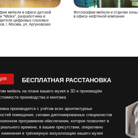
фии мебели в офисе датской
Фотографии мебели и отделки зон
и “Widex”, разработчика и
в офисе нефтяной компании
дителя цифровых слуховых
в, г. Москва, ул. Аргуновская
ЦИЯ
БЕСПЛАТНАЯ РАССТАНОВКА
им мебель на плане вашего музея в 3D и произведём
стоимости производства и монтажа
овка производится с учётом всех архитектурных
ностей помещения, силами дипломированных специалистов
нзионном программном обеспечении, которое позволяет в
реального времени, в вашем присутствии, оперативно
 изменения в трёхмерную визуализацию вашего музея