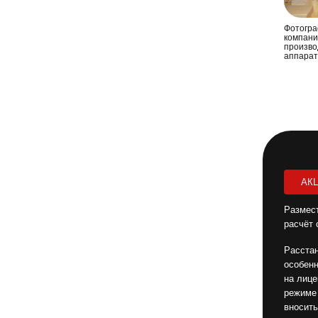
Фотогра
компани
произво
аппарато
АК
Размест
расчёт 
Расстан
особен
на лице
режиме 
вносить