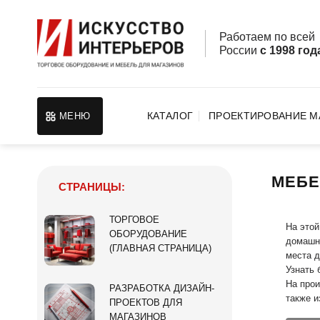
Skip
to
Работаем по все
content
России
с 1998 год
КАТАЛОГ
ПРОЕКТИРОВАНИЕ М
МЕНЮ
МЕБЕ
СТРАНИЦЫ:
ТОРГОВОЕ
На этой
ОБОРУДОВАНИЕ
домашне
(ГЛАВНАЯ СТРАНИЦА)
места д
Узнать 
На прои
РАЗРАБОТКА ДИЗАЙН-
также и
ПРОЕКТОВ ДЛЯ
МАГАЗИНОВ