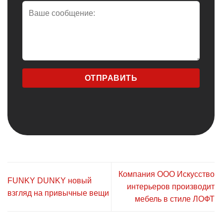
Компания ООО Искусство
FUNKY DUNKY новый
интерьеров производит
взгляд на привычные вещи
мебель в стиле ЛОФТ