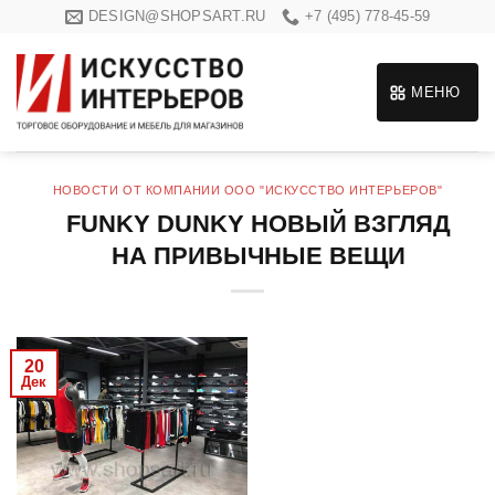
Skip
DESIGN@SHOPSART.RU
+7 (495) 778-45-59
to
content
МЕНЮ
НОВОСТИ ОТ КОМПАНИИ ООО "ИСКУССТВО ИНТЕРЬЕРОВ"
FUNKY DUNKY НОВЫЙ ВЗГЛЯД
НА ПРИВЫЧНЫЕ ВЕЩИ
20
Дек