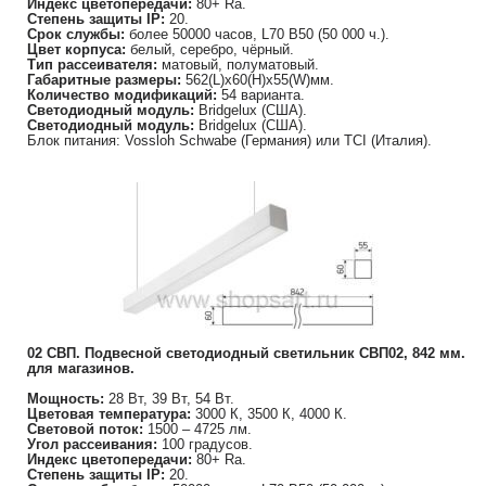
Индекс цветопередачи:
80+ Ra.
Степень защиты IP:
20.
Срок службы:
более 50000 часов, L70 B50 (50 000 ч.).
Цвет корпуса:
белый, серебро, чёрный.
Тип рассеивателя:
матовый, полуматовый.
Габаритные размеры:
562(L)х60(H)х55(W)мм.
Количество модификаций:
54 варианта.
Светодиодный модуль:
Bridgelux (США).
Светодиодный модуль:
Bridgelux (США).
Блок питания: Vossloh Schwabe (Германия) или TCI (Италия).
02 СВП. Подвесной светодиодный светильник СВП02, 842 мм.
для магазинов.
Мощность:
28 Вт, 39 Вт, 54 Вт.
Цветовая температура:
3000 К, 3500 К, 4000 К.
Световой поток:
1500 – 4725 лм.
Угол рассеивания:
100 градусов.
Индекс цветопередачи:
80+ Ra.
Степень защиты IP:
20.