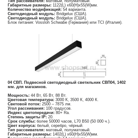
Тип рассеивателя:
матовый, полуматовый.
Габаритные размеры:
1122(L) х60(H)х55(W)мм.
Количество модификаций:
54 варианта.
Светодиодный модуль:
Bridgelux (США).
Светодиодный модуль:
Bridgelux (США).
Блок питания: Vossloh Schwabe (Германия) или TCI (Италия).
04 СВП. Подвесной светодиодный светильник СВП04, 1402
мм. для магазинов.
Мощность:
44 Вт, 65 Вт, 88 Вт.
Цветовая температура:
3000 К, 3500 К, 4000 К.
Световой поток:
2500 – 7875 лм.
Угол рассеивания:
100 градусов.
Индекс цветопередачи:
80+ Ra.
Степень защиты IP:
20.
Срок службы:
более 50000 часов, L70 B50 (50 000 ч.).
Цвет корпуса:
белый, серебро, чёрный.
Тип рассеивателя:
матовый, полуматовый.
Габаритные размеры:
1402(L) х60(H)х55(W)мм.