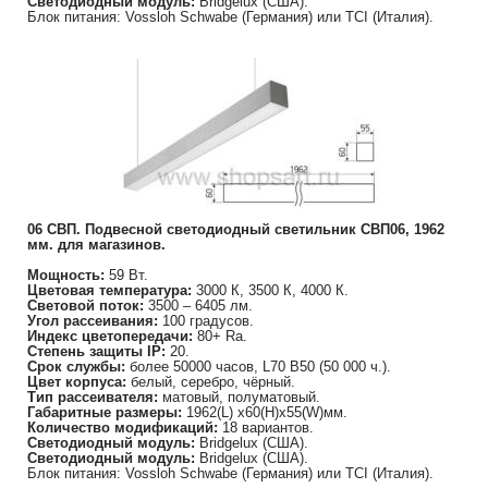
Светодиодный модуль:
Bridgelux (США).
Блок питания: Vossloh Schwabe (Германия) или TCI (Италия).
06 СВП. Подвесной светодиодный светильник СВП06, 1962
мм. для магазинов.
Мощность:
59 Вт.
Цветовая температура:
3000 К, 3500 К, 4000 К.
Световой поток:
3500 – 6405 лм.
Угол рассеивания:
100 градусов.
Индекс цветопередачи:
80+ Ra.
Степень защиты IP:
20.
Срок службы:
более 50000 часов, L70 B50 (50 000 ч.).
Цвет корпуса:
белый, серебро, чёрный.
Тип рассеивателя:
матовый, полуматовый.
Габаритные размеры:
1962(L) х60(H)х55(W)мм.
Количество модификаций:
18 вариантов.
Светодиодный модуль:
Bridgelux (США).
Светодиодный модуль:
Bridgelux (США).
Блок питания: Vossloh Schwabe (Германия) или TCI (Италия).