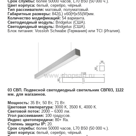
Срок службы:
более 50000 часов, L70 B50 (50 000 ч.).
Цвет корпуса:
белый, серебро, чёрный.
Тип рассеивателя:
матовый, полуматовый.
Габаритные размеры:
842(L) х60(H)х55(W)мм.
Количество модификаций:
54 варианта.
Светодиодный модуль:
Bridgelux (США).
Светодиодный модуль:
Bridgelux (США).
Блок питания: Vossloh Schwabe (Германия) или TCI (Италия).
03 СВП. Подвесной светодиодный светильник СВП03, 1122
мм. для магазинов.
Мощность:
35 Вт, 50 Вт, 71 Вт.
Цветовая температура:
3000 К, 3500 К, 4000 К.
Световой поток:
2000 – 6300 лм.
Угол рассеивания:
100 градусов.
Индекс цветопередачи:
80+ Ra.
Степень защиты IP:
20.
Срок службы:
более 50000 часов, L70 B50 (50 000 ч.).
Цвет корпуса:
белый, серебро, чёрный.