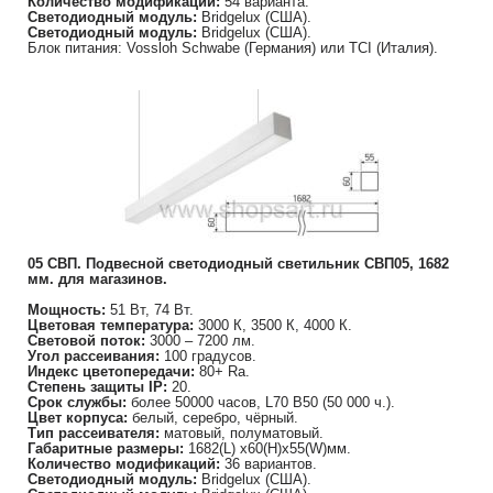
Количество модификаций:
54 варианта.
Светодиодный модуль:
Bridgelux (США).
Светодиодный модуль:
Bridgelux (США).
Блок питания: Vossloh Schwabe (Германия) или TCI (Италия).
05 СВП. Подвесной светодиодный светильник СВП05, 1682
мм. для магазинов.
Мощность:
51 Вт, 74 Вт.
Цветовая температура:
3000 К, 3500 К, 4000 К.
Световой поток:
3000 – 7200 лм.
Угол рассеивания:
100 градусов.
Индекс цветопередачи:
80+ Ra.
Степень защиты IP:
20.
Срок службы:
более 50000 часов, L70 B50 (50 000 ч.).
Цвет корпуса:
белый, серебро, чёрный.
Тип рассеивателя:
матовый, полуматовый.
Габаритные размеры:
1682(L) х60(H)х55(W)мм.
Количество модификаций:
36 вариантов.
Светодиодный модуль:
Bridgelux (США).