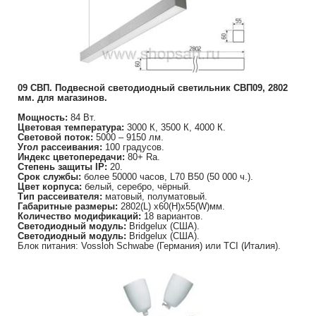
09 СВП. Подвесной светодиодный светильник СВП09, 2802
мм. для магазинов.
Мощность:
84 Вт.
Цветовая температура:
3000 К, 3500 К, 4000 К.
Световой поток:
5000 – 9150 лм.
Угол рассеивания:
100 градусов.
Индекс цветопередачи:
80+ Ra.
Степень защиты IP:
20.
Срок службы:
более 50000 часов, L70 B50 (50 000 ч.).
Цвет корпуса:
белый, серебро, чёрный.
Тип рассеивателя:
матовый, полуматовый.
Габаритные размеры:
2802(L) х60(H)х55(W)мм.
Количество модификаций:
18 вариантов.
Светодиодный модуль:
Bridgelux (США).
Светодиодный модуль:
Bridgelux (США).
Блок питания: Vossloh Schwabe (Германия) или TCI (Италия).