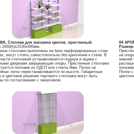
МА. Стеллаж для магазина цветов, пристенный.
04 АРО
:
2450(h)х2530х400мм.
Размер
нные стеллажи выполнены на базе перфорированных стоек
Пристен
ах, могут стоять самостоятельно без крепления к стене. В
на опор
части стеллажей устанавливается подиум и ящики с
нижней 
ными дверками закрывающие опоры. Пристенные стеллажи
распашн
туются полками из ЛДСП или стекла 8мм. Полки на
полками
йнах легко перестанавливаются по высоте. Габаритные
Полки с
 и цветовое решение торгового стеллажа могут быть
цветочн
ы по согласованию с заказчиком.