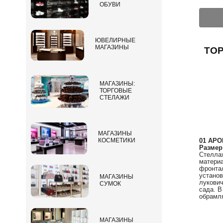
ОБУВИ
ЮВЕЛИРНЫЕ
МАГАЗИНЫ
ТОР
МАГАЗИНЫ:
ТОРГОВЫЕ
СТЕЛАЖИ
МАГАЗИНЫ
01 АРО
КОСМЕТИКИ
Размер
Стеллаж
материа
фронта
установ
МАГАЗИНЫ
лукович
СУМОК
сада. В
обрамля
МАГАЗИНЫ