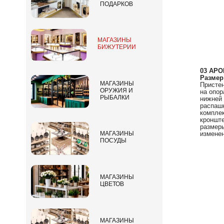
ПОДАРКОВ
МАГАЗИНЫ
БИЖУТЕРИИ
03 АРО
Размер
МАГАЗИНЫ
Присте
ОРУЖИЯ И
на опор
РЫБАЛКИ
нижней 
распаш
комплек
кронште
размеры
изменен
МАГАЗИНЫ
ПОСУДЫ
МАГАЗИНЫ
ЦВЕТОВ
МАГАЗИНЫ