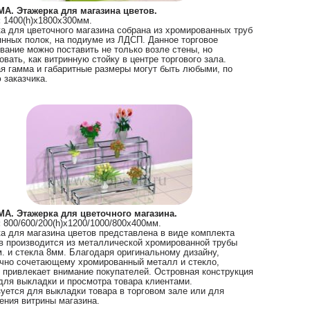
А. Этажерка для магазина цветов.
:
1400(h)х1800х300мм.
а для цветочного магазина собрана из хромированных труб
янных полок, на подиуме из ЛДСП. Данное торговое
вание можно поставить не только возле стены, но
овать, как витринную стойку в центре торгового зала.
я гамма и габаритные размеры могут быть любыми, по
 заказчика.
А. Этажерка для цветочного магазина.
:
800/600/200(h)х1200/1000/800х400мм.
а для магазина цветов представлена в виде комплекта
в производится из металлической хромированной трубы
. и стекла 8мм. Благодаря оригинальному дизайну,
чно сочетающему хромированный металл и стекло,
 привлекает внимание покупателей. Островная конструкция
для выкладки и просмотра товара клиентами.
уется для выкладки товара в торговом зале или для
ния витрины магазина.