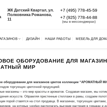
+7 (495) 778-45-59
ЖК Датский Квартал, ул.
й
Полковника Романова,
а
+7 (925) 778‑44‑88
11
(мы в мессенджерах)
АГАЗИНОВ
ДИЗАЙН
НАШИ РАБОТЫ
МЕБЕЛЬ ДЛЯ ДОМ
ОВОЕ ОБОРУДОВАНИЕ ДЛЯ МАГАЗИН
АТНЫЙ МИР
ое оборудование для магазинов цветов коллекции “АРОМАТНЫЙ М
кладов торгующих цветочной продукцией.
ые магазины – это мир красоты и ароматов. Создавая магазин, мы хотим
дения искусств. Обрамляя пристенные стеллажи в рамы, создаем полот
ции порой ставятся на стол продавца. В магазинах, торгующих цветами,
диумов, на которых удобно располагать высокие растения в горшках и д