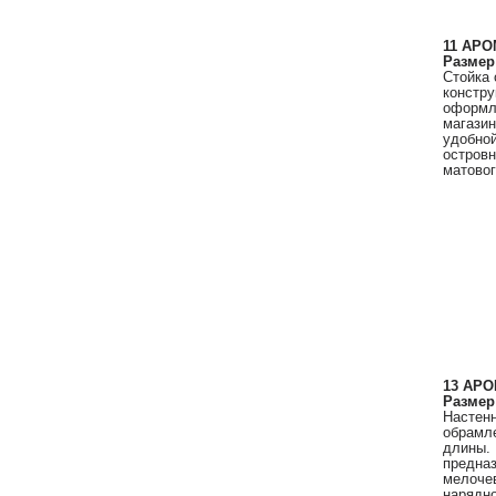
11 АРО
Размер
Стойка 
констру
оформле
магазин
удобной
островн
матово
13 АРО
Размер
Настенн
обрамле
длины. 
предназ
мелочев
нарядно