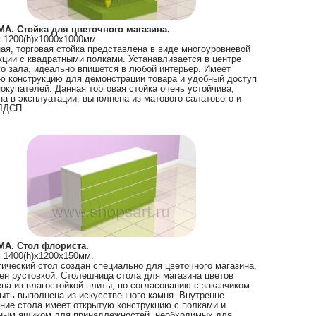
А. Стойка для цветочного магазина.
:
1200(h)х1000х1000мм.
ая, торговая стойка представлена в виде многоуровневой
кции с квадратными полками. Устанавливается в центре
го зала, идеально впишется в любой интерьер. Имеет
ю конструкцию для демонстрации товара и удобный доступ
покупателей. Данная торговая стойка очень устойчива,
на в эксплуатации, выполнена из матового салатового и
ЛДСП.
МА. Стол флориста.
:
1400(h)х1200х150мм.
ический стол создан специально для цветочного магазина,
н рустовкой. Столешница стола для магазина цветов
на из влагостойкой плиты, по согласованию с заказчиком
ыть выполнена из искусственного камня. Внутренне
ние стола имеет открытую конструкцию с полками и
ым ящиком для принадлежностей, необходимых для