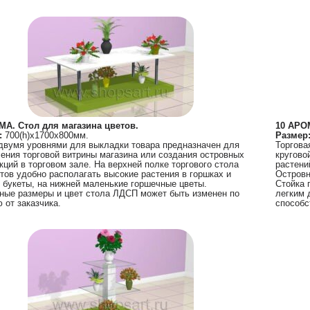
МА. Стол для магазина цветов.
10 АРОМ
:
700(h)х1700х800мм.
Размер
двумя уровнями для выкладки товара предназначен для
Торгова
ния торговой витрины магазина или создания островных
кругово
кций в торговом зале. На верхней полке торгового стола
растени
тов удобно располагать высокие растения в горшках и
Островн
 букеты, на нижней маленькие горшечные цветы.
Стойка 
ные размеры и цвет стола ЛДСП может быть изменен по
легким 
 от заказчика.
способс