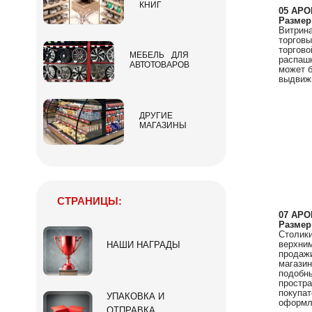
КНИГ
05 АРО
Размер
Витрина
торговы
торгово
МЕБЕЛЬ ДЛЯ
распашн
АВТОТОВАРОВ
может б
выдвиж
ДРУГИЕ
МАГАЗИНЫ
СТРАНИЦЫ:
07 АРО
Размер
Столики
верхним
НАШИ НАГРАДЫ
продажи
магазин
подобны
простра
покупат
УПАКОВКА И
оформле
ОТПРАВКА