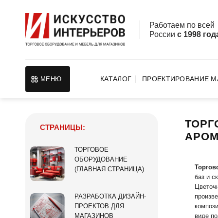
Skip
to
Работаем по все
content
России
с 1998 год
КАТАЛОГ
ПРОЕКТИРОВАНИЕ М
МЕНЮ
ТОРГ
СТРАНИЦЫ:
АРОМ
ТОРГОВОЕ
ОБОРУДОВАНИЕ
Торгов
(ГЛАВНАЯ СТРАНИЦА)
баз и с
Цветочн
произве
РАЗРАБОТКА ДИЗАЙН-
компози
ПРОЕКТОВ ДЛЯ
виде по
МАГАЗИНОВ