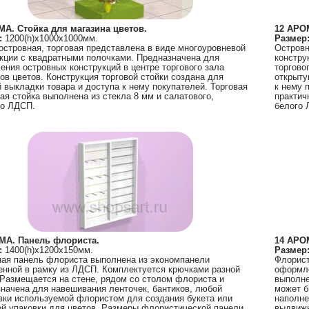
МА. Стойка для магазина цветов.
12 АРОМ
:
1200(h)х1000х1000мм.
Размер
островная, торговая представлена в виде многоуровневой
Островн
кции с квадратными полочками. Предназначена для
констру
ния островных конструкций в центре торгового зала
торгово
ов цветов. Конструкция торговой стойки создана для
открыту
 выкладки товара и доступа к нему покупателей. Торговая
к нему 
ая стойка выполнена из стекла 8 мм и салатового,
практич
го ЛДСП.
белого 
МА. Панель флориста.
14 АРО
:
1400(h)х1200х150мм.
Размер
ая панель флориста выполнена из экономпанели
Флорист
нной в рамку из ЛДСП. Комплектуется крючками разной
оформле
Размещается на стене, рядом со столом флориста и
выполне
начена для навешивания ленточек, бантиков, любой
может б
ки используемой флористом для создания букета или
наполне
й упаковки для цветов. Размеры флористической панели
выдвижн