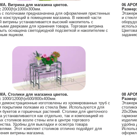
МА. Витрина для магазина цветов.
06 АРОМ
:
2000(h)х1000х300мм.
Размер
 с полочками предназначена для оформления пристенных
Этажерк
х конструкций в помещении магазина. В нижней части
и стекл
й витрины устанавливается высокий накопитель с
оборудо
ыми дверками для хранения товара. Торговая витрина
использ
ыть оснащена светодиодной подсветкой и накопителем с
Цветова
ным ящиком.
заданию
МА. Столики для магазина цветов.
08 АРОМ
:
1000/1200(h)х600/800х400мм.
Размер
 демонстрационные изготовлены из хромированных труб с
Этажерк
 покрытием полками из стекла 8мм. Используются для
столико
 букетов и горшечных растений. Столики для цветочного
20х20мм
а устанавливаются как отдельно, так и композицией из
гармони
х столиков возле стены или в центре торгового
изделие
нства. Удобны для выкладки и осмотра товара
удобна 
елями. Этот комплект столиков отлично подойдет для
Использ
ния витрины магазина.
оформле