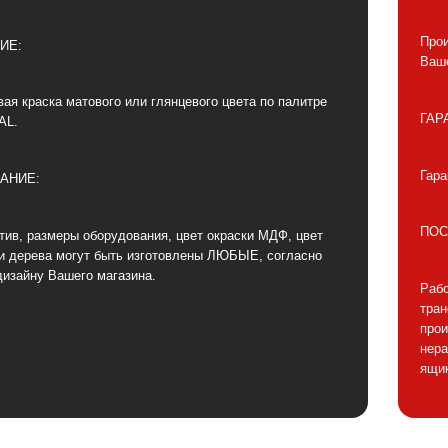
Прои
ИЕ:
Ваше
ая краска матового или глянцевого цвета по палитре
ГАР
AL.
Гара
АНИЕ:
ПОС
тив, размеры оборудования, цвет окраски МДФ, цвет
и дерева могут быть изготовлены ЛЮБЫЕ, согласно
дизайну Вашего магазина.
Рабо
тра
прои
нера
ящик