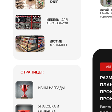
КНИГ
Дизайн 
LAVANDE
торгово
МЕБЕЛЬ ДЛЯ
АВТОТОВАРОВ
ДРУГИЕ
МАГАЗИНЫ
АК
СТРАНИЦЫ:
РАЗМ
ПЛАН
НАШИ НАГРАДЫ
ПРОИ
ПРОИ
УПАКОВКА И
Расстан
ОТПРАВКА
силами