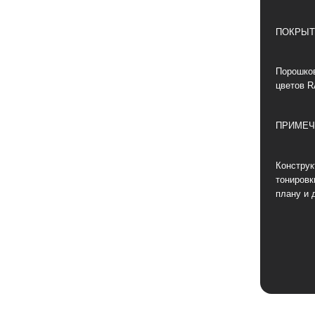
ПОКРЫТ
Порошков
цветов R
ПРИМЕЧ
Конструк
тонировк
плану и 