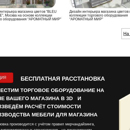
интерьера магазина цветов “BLEU
Дизайн интерьера магазина цветов 
”, Москва на основе коллекции
коллекции торгового оборудования
го оборудования “АРОМАТНЫЙ МИР”
“АРОМАТНЫЙ МИР”
На 
ЦИЯ
БЕСПЛАТНАЯ РАССТАНОВКА
ЕСТИМ ТОРГОВОЕ ОБОРУДОВАНИЕ НА
Е ВАШЕГО МАГАЗИНА В 3D И
ЗВЕДЁМ РАСЧЁТ СТОИМОСТИ
ЗВОДСТВА МЕБЕЛИ ДЛЯ МАГАЗИНА
овка производится с учётом правил мерчандайзинга,
 дипломированных специалистов на лицензионном