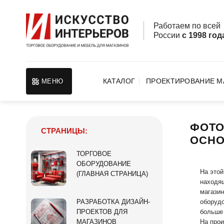
Skip
to
Работаем по все
content
России
с 1998 год
КАТАЛОГ
ПРОЕКТИРОВАНИЕ М
МЕНЮ
ФОТО
СТРАНИЦЫ:
ОСНО
ТОРГОВОЕ
ОБОРУДОВАНИЕ
На этой
(ГЛАВНАЯ СТРАНИЦА)
находящ
магазин
оборудо
РАЗРАБОТКА ДИЗАЙН-
больше 
ПРОЕКТОВ ДЛЯ
На прои
МАГАЗИНОВ