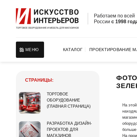
Skip
to
Работаем по все
content
России
с 1998 год
КАТАЛОГ
ПРОЕКТИРОВАНИЕ М
МЕНЮ
ФОТО
СТРАНИЦЫ:
ЗЕЛЕ
ТОРГОВОЕ
ОБОРУДОВАНИЕ
На этой
(ГЛАВНАЯ СТРАНИЦА)
находящ
магазин
оборудо
РАЗРАБОТКА ДИЗАЙН-
больше 
ПРОЕКТОВ ДЛЯ
На прои
МАГАЗИНОВ