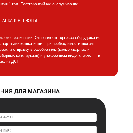
нтия 1 год. Постгарантийное обслуживание.
ТАВКА В РЕГИОНЫ:
таем с регионами. Отправляем торговое оборудование
нспортными компаниями. При необходимости можем
звести отправку в разобранном (кроме сварных и
зборных конструкций) и упакованном виде, стекло – в
ах из ДСП.
АНИЯ ДЛЯ МАГАЗИНА