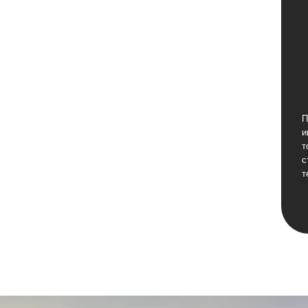
П
и
т
с
т