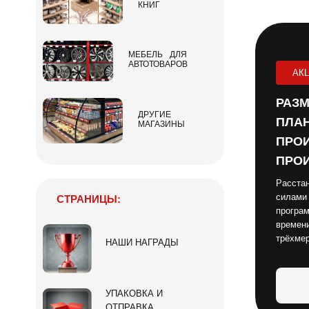
КНИГ
МЕБЕЛЬ ДЛЯ
АВТОТОВАРОВ
АК
РАЗМ
ДРУГИЕ
ПЛАН
МАГАЗИНЫ
ПРОИ
ПРОИ
Расстан
силами
СТРАНИЦЫ:
програм
времени
трёхме
НАШИ НАГРАДЫ
УПАКОВКА И
ОТПРАВКА