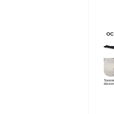
ОС
Треков
магази