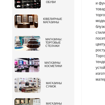
ОБУВИ
и фу
това
торг
ЮВЕЛИРНЫЕ
моде
МАГАЗИНЫ
блуз
стиля
посе
МАГАЗИНЫ:
ТОРГОВЫЕ
цвет
СТЕЛАЖИ
рост
Торг
тенд
МАГАЗИНЫ
КОСМЕТИКИ
усто
изго
мате
МАГАЗИНЫ
СУМОК
МАГАЗИНЫ