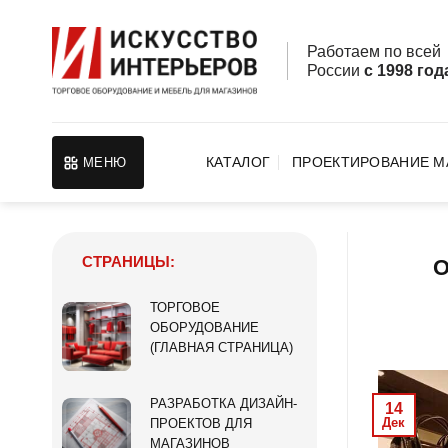
Skip
to
Работаем по все
content
России
с 1998 год
КАТАЛОГ
ПРОЕКТИРОВАНИЕ М
МЕНЮ
СТРАНИЦЫ:
О
ТОРГОВОЕ
ОБОРУДОВАНИЕ
(ГЛАВНАЯ СТРАНИЦА)
РАЗРАБОТКА ДИЗАЙН-
14
Дек
ПРОЕКТОВ ДЛЯ
МАГАЗИНОВ