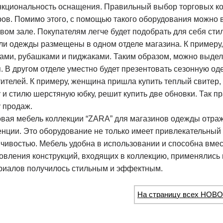
нкциональность оснащения. Правильный выбор торговых ко
ров. Помимо этого, с помощью такого оборудования можно 
овом зале. Покупателям легче будет подобрать для себя ст
ли одежды размещены в одном отделе магазина. К примеру,
ками, рубашками и пиджаками. Таким образом, можно выдели
. В другом отделе уместно будет презентовать сезонную од
тителей. К примеру, женщина пришла купить теплый свитер,
у и стилю шерстяную юбку, решит купить две обновки. Так 
у продаж.
овая мебель коллекции “ZARA” для магазинов одежды отра
енции. Это оборудование не только имеет привлекательный 
йчивостью. Мебель удобна в использовании и способна вме
товления конструкций, входящих в коллекцию, применялись 
риалов получилось стильным и эффектным.
На страницу всех НОВО