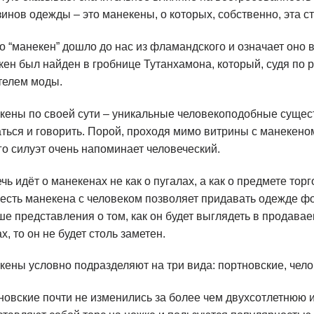
инов одежды – это манекены, о которых, собственно, эта ст
о “манекен” дошло до нас из фламандского и означает оно 
кен был найден в гробнице Тутанхамона, который, судя п
телем моды.
кены по своей сути – уникальные человекоподобные сущест
аться и говорить. Порой, проходя мимо витрины с манекено
го силуэт очень напоминает человеческий.
чь идёт о манекенах не как о пугалах, а как о предмете то
есть манекена с человеком позволяет придавать одежде фор
е представления о том, как он будет выглядеть в продавае
х, то он не будет столь заметен.
кены условно подразделяют на три вида: портновские, че
новские почти не изменились за более чем двухсотлетнюю 