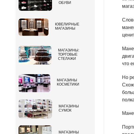
ОБУВИ
магаз
Слов
ЮВЕЛИРНЫЕ
мане
МАГАЗИНЫ
цени
Мане
МАГАЗИНЫ:
ТОРГОВЫЕ
двиг
СТЕЛАЖИ
что е
Но ре
МАГАЗИНЫ
Схож
КОСМЕТИКИ
больш
полка
МАГАЗИНЫ
СУМОК
Мане
Порт
МАГАЗИНЫ