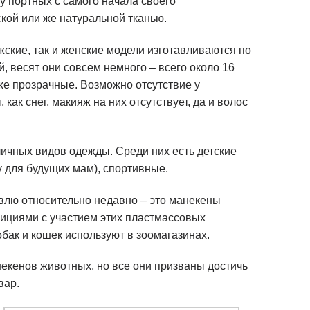
у портных с самого начала своего
кой или же натуральной тканью.
жские, так и женские модели изготавливаются по
, весят они совсем немного – всего около 16
же прозрачные. Возможно отсутствие у
ак снег, макияж на них отсутствует, да и волос
чных видов одежды. Среди них есть детские
 для будущих мам), спортивные.
влю относительно недавно – это манекены
циями с участием этих пластмассовых
бак и кошек используют в зоомагазинах.
некенов животных, но все они призваны достичь
вар.