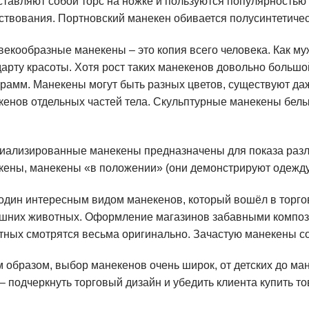
ставляют собой торс на ножке и пользуются популярностью 
ствования. Портновский манекен обивается полусинтетичес
векообразные манекены – это копия всего человека. Как му
арту красоты. Хотя рост таких манекенов довольно большой
грамм. Манекены могут быть разных цветов, существуют да
енов отдельных частей тела. Скульптурные манекены белы, к
иализированные манекены предназначены для показа разли
кены, манекены «в положении» (они демонстрируют одежду
один интересным видом манекенов, который вошёл в торго
шних животных. Оформление магазинов забавными компози
тных смотрятся весьма оригинально. Зачастую манекены со
м образом, выбор манекенов очень широк, от детских до ма
– подчеркнуть торговый дизайн и убедить клиента купить то