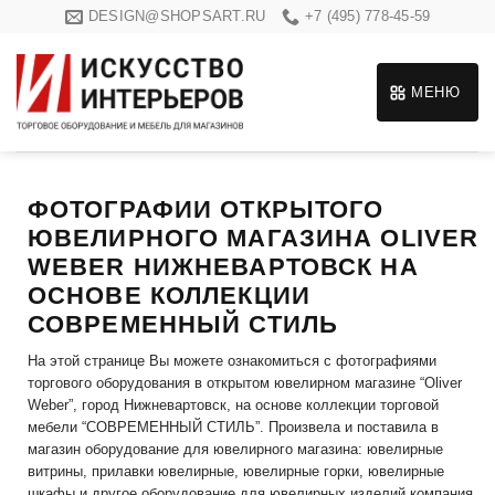
Skip
DESIGN@SHOPSART.RU
+7 (495) 778-45-59
to
content
МЕНЮ
ФОТОГРАФИИ ОТКРЫТОГО
ЮВЕЛИРНОГО МАГАЗИНА OLIVER
WEBER НИЖНЕВАРТОВСК НА
ОСНОВЕ КОЛЛЕКЦИИ
СОВРЕМЕННЫЙ СТИЛЬ
На этой странице Вы можете ознакомиться с фотографиями
торгового оборудования в открытом ювелирном магазине “Oliver
Weber”, город Нижневартовск, на основе коллекции торговой
мебели “СОВРЕМЕННЫЙ СТИЛЬ”. Произвела и поставила в
магазин оборудование для ювелирного магазина: ювелирные
витрины, прилавки ювелирные, ювелирные горки, ювелирные
шкафы и другое оборудование для ювелирных изделий компания