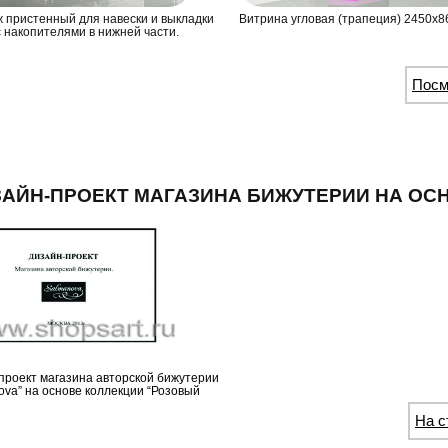
 пристенный для навески и выкладки
Витрина угловая (трапеция) 2450х8
с накопителями в нижней части.
Посм
АЙН-ПРОЕКТ МАГАЗИНА БИЖУТЕРИИ НА ОС
проект магазина авторской бижутерии
ova” на основе коллекции “Розовый
На с