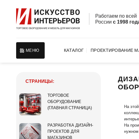
Skip
to
Работаем по все
content
России
с 1998 год
КАТАЛОГ
ПРОЕКТИРОВАНИЕ М
МЕНЮ
ДИЗА
СТРАНИЦЫ:
ОБОР
ТОРГОВОЕ
ОБОРУДОВАНИЕ
На этой
(ГЛАВНАЯ СТРАНИЦА)
коллекц
интерье
На прои
РАЗРАБОТКА ДИЗАЙН-
нужном 
ПРОЕКТОВ ДЛЯ
МАГАЗИНОВ