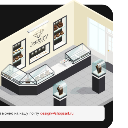
и можно на нашу почту
design@shopsart.ru