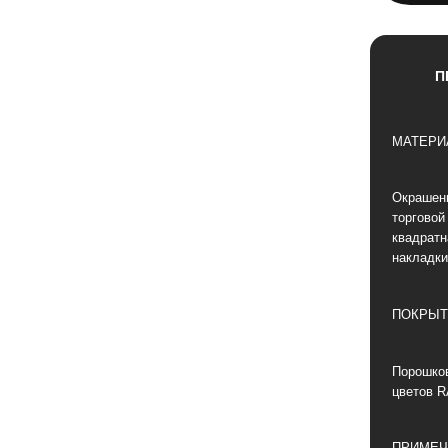
П
МАТЕРИ
Окрашен
торговой
квадратн
накладки
ПОКРЫТ
Порошков
цветов R
ПРИМЕЧ