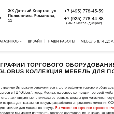
+7 (495) 778-45-59
ЖК Датский Квартал, ул.
й
Полковника Романова,
а
+7 (925) 778‑44‑88
11
(мы в мессенджерах)
АГАЗИНОВ
ДИЗАЙН
НАШИ РАБОТЫ
МЕБЕЛЬ ДЛЯ ДОМ
ГРАФИИ ТОРГОВОГО ОБОРУДОВАНИ
 GLOBUS КОЛЛЕКЦИЯ МЕБЕЛЬ ДЛЯ 
 странице Вы можете ознакомиться с фотографиями торгового оборудов
егося в ТЦ “Globus”, город Москва, на основе коллекции торговой м
 стеллажи витринные, стеллажи островные, шкафы для магазинов посуд
и острова для магазинов посуды разработала и произвела компания ООО
циях мебели для магазинов посуды
Вы можете на странице торгового об
зводстве мы можем изготовить торговое оборудование на заказ, конкрет