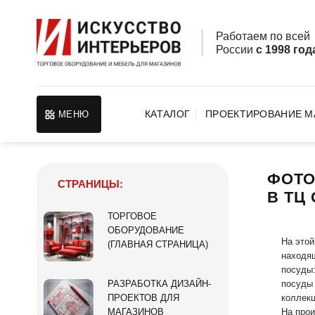
Skip
to
Работаем по все
content
России
с 1998 год
КАТАЛОГ
ПРОЕКТИРОВАНИЕ М
МЕНЮ
ФОТО
СТРАНИЦЫ:
В ТЦ
ТОРГОВОЕ
ОБОРУДОВАНИЕ
На этой
(ГЛАВНАЯ СТРАНИЦА)
находящ
посуды:
посуды 
РАЗРАБОТКА ДИЗАЙН-
коллек
ПРОЕКТОВ ДЛЯ
На прои
МАГАЗИНОВ