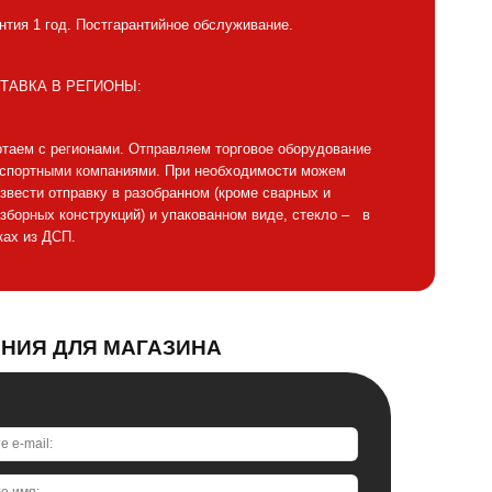
нтия 1 год. Постгарантийное обслуживание.
ТАВКА В РЕГИОНЫ:
таем с регионами. Отправляем торговое оборудование
нспортными компаниями. При необходимости можем
звести отправку в разобранном (кроме сварных и
зборных конструкций) и упакованном виде, стекло – в
ах из ДСП.
АНИЯ ДЛЯ МАГАЗИНА