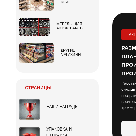
КНИГ
МЕБЕЛЬ ДЛЯ
АВТОТОВАРОВ
АК
РАЗМ
ДРУГИЕ
МАГАЗИНЫ
ПЛАН
ПРОИ
ПРОИ
Расстан
СТРАНИЦЫ:
силами
програм
времени
НАШИ НАГРАДЫ
трёхме
УПАКОВКА И
ОТПРАВКА