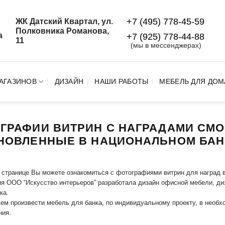
+7 (495) 778-45-59
ЖК Датский Квартал, ул.
й
Полковника Романова,
а
+7 (925) 778‑44‑88
11
(мы в мессенджерах)
АГАЗИНОВ
ДИЗАЙН
НАШИ РАБОТЫ
МЕБЕЛЬ ДЛЯ ДОМ
ГРАФИИ ВИТРИН С НАГРАДАМИ СМ
НОВЛЕННЫЕ В НАЦИОНАЛЬНОМ БАНК
 странице Вы можете ознакомиться с фотографиями витрин для наград 
я ООО “Искусство интерьеров” разработала дизайн офисной мебели, диз
ка.
м произвести мебель для банка, по индивидуальному проекту, в необх
ния.