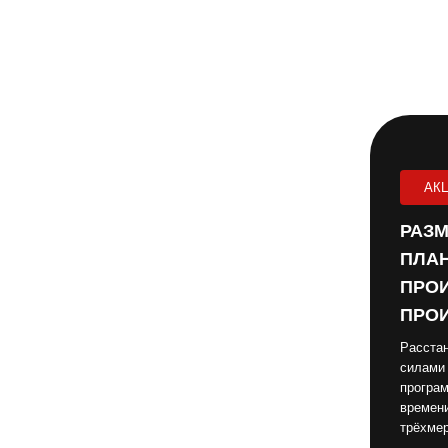
АК
РАЗМ
ПЛАН
ПРОИ
ПРОИ
Расстан
силами
програм
времени
трёхме