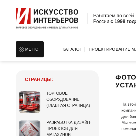
Skip
to
Работаем по все
content
России
с 1998 год
КАТАЛОГ
ПРОЕКТИРОВАНИЕ М
МЕНЮ
ФОТО
СТРАНИЦЫ:
УСТА
ТОРГОВОЕ
ОБОРУДОВАНИЕ
На этой
(ГЛАВНАЯ СТРАНИЦА)
компани
для бан
Мы може
РАЗРАБОТКА ДИЗАЙН-
пожела
ПРОЕКТОВ ДЛЯ
МАГАЗИНОВ