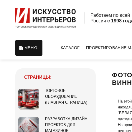
Skip
to
Работаем по все
content
России
с 1998 год
КАТАЛОГ
ПРОЕКТИРОВАНИЕ М
МЕНЮ
ФОТО
СТРАНИЦЫ:
ВИНН
ТОРГОВОЕ
ОБОРУДОВАНИЕ
На этой
(ГЛАВНАЯ СТРАНИЦА)
находящ
“БЕЛАЯ 
одежды
РАЗРАБОТКА ДИЗАЙН-
На прои
ПРОЕКТОВ ДЛЯ
нужном 
МАГАЗИНОВ