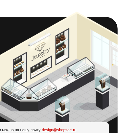
и можно на нашу почту
design@shopsart.ru