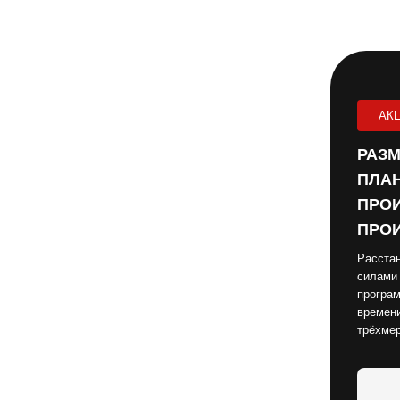
АК
РАЗМ
ПЛАН
ПРОИ
ПРОИ
Расстан
силами
програм
времени
трёхме