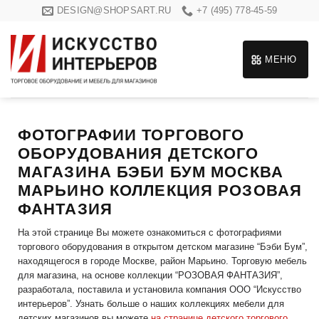
Skip
DESIGN@SHOPSART.RU
+7 (495) 778-45-59
to
content
МЕНЮ
ФОТОГРАФИИ ТОРГОВОГО
ОБОРУДОВАНИЯ ДЕТСКОГО
МАГАЗИНА БЭБИ БУМ МОСКВА
МАРЬИНО КОЛЛЕКЦИЯ РОЗОВАЯ
ФАНТАЗИЯ
На этой странице Вы можете ознакомиться с фотографиями
торгового оборудования в открытом детском магазине “Бэби Бум”,
находящегося в городе Москве, район Марьино. Торговую мебель
для магазина, на основе коллекции “РОЗОВАЯ ФАНТАЗИЯ”,
разработала, поставила и установила компания ООО “Искусство
интерьеров”. Узнать больше о наших коллекциях мебели для
детских магазинов вы можете
на странице детского торгового