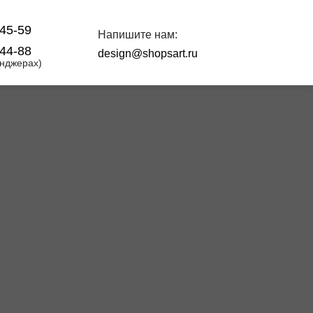
-45-59
Напишите нам:
‑44‑88
design@shopsart.ru
енджерах)