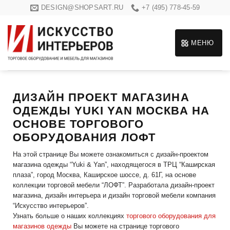
Skip
DESIGN@SHOPSART.RU
+7 (495) 778-45-59
to
content
МЕНЮ
ДИЗАЙН ПРОЕКТ МАГАЗИНА
ОДЕЖДЫ YUKI YAN МОСКВА НА
ОСНОВЕ ТОРГОВОГО
ОБОРУДОВАНИЯ ЛОФТ
На этой странице Вы можете ознакомиться с дизайн-проектом
магазина одежды “Yuki & Yan”, находящегося в ТРЦ “Каширская
плаза”, город Москва, Каширское шоссе, д. 61Г, на основе
коллекции торговой мебели “ЛОФТ”. Разработала дизайн-проект
магазина, дизайн интерьера и дизайн торговой мебели компания
“Искусство интерьеров”.
Узнать больше о наших коллекциях
торгового оборудования для
магазинов одежды
Вы можете на странице торгового