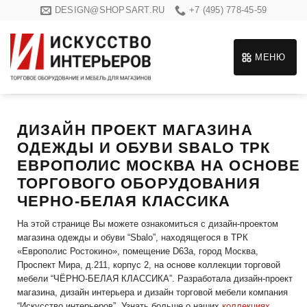
Skip
DESIGN@SHOPSART.RU
+7 (495) 778-45-59
to
content
МЕНЮ
ДИЗАЙН ПРОЕКТ МАГАЗИНА
ОДЕЖДЫ И ОБУВИ SBALO ТРК
ЕВРОПОЛИС МОСКВА НА ОСНОВЕ
ТОРГОВОГО ОБОРУДОВАНИЯ
ЧЕРНО-БЕЛАЯ КЛАССИКА
На этой странице Вы можете ознакомиться с дизайн-проектом
магазина одежды и обуви “Sbalo”, находящегося в ТРК
«Европолис Ростокино», помещение D63а, город Москва,
Проспект Мира, д.211, корпус 2, на основе коллекции торговой
мебели “ЧЁРНО-БЕЛАЯ КЛАССИКА”. Разработала дизайн-проект
магазина, дизайн интерьера и дизайн торговой мебели компания
“Искусство интерьеров”. Узнать больше о наших
коллекциях