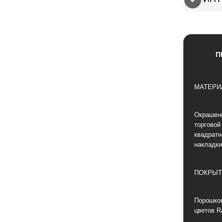
П
МАТЕРИ
Окрашен
торговой
квадратн
накладки
ПОКРЫТ
Порошков
цветов R