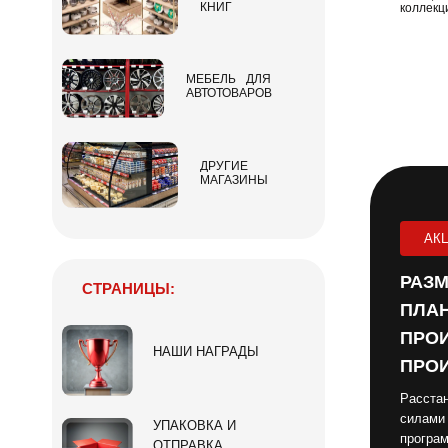
КНИГ
коллекц
МЕБЕЛЬ ДЛЯ
АВТОТОВАРОВ
ДРУГИЕ
МАГАЗИНЫ
АК
РАЗМ
СТРАНИЦЫ:
ПЛАН
ПРОИ
НАШИ НАГРАДЫ
ПРОИ
Расстан
силами
УПАКОВКА И
програм
ОТПРАВКА