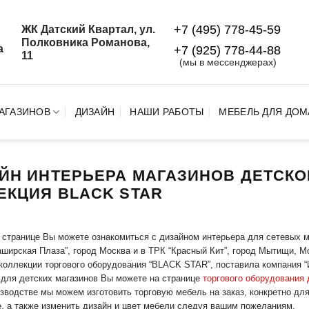
+7 (495) 778-45-59
ЖК Датский Квартал, ул.
й
Полковника Романова,
а
+7 (925) 778‑44‑88
11
(мы в мессенджерах)
АГАЗИНОВ
ДИЗАЙН
НАШИ РАБОТЫ
МЕБЕЛЬ ДЛЯ ДОМ
ЙН ИНТЕРЬЕРА МАГАЗИНОВ ДЕТСКО
ЕКЦИЯ BLACK STAR
 странице Вы можете ознакомиться с дизайном интерьера для сетевых 
ширская Плаза”, город Москва и в ТРК “Красный Кит”, город Мытищи, М
коллекции торгового оборудования “BLACK STAR”, поставила компания “
для детских магазинов Вы можете на странице
торгового оборудования
зводстве мы можем изготовить торговую мебель на заказ, конкретно дл
, а также изменить дизайн и цвет мебели следуя вашим пожеланиям.