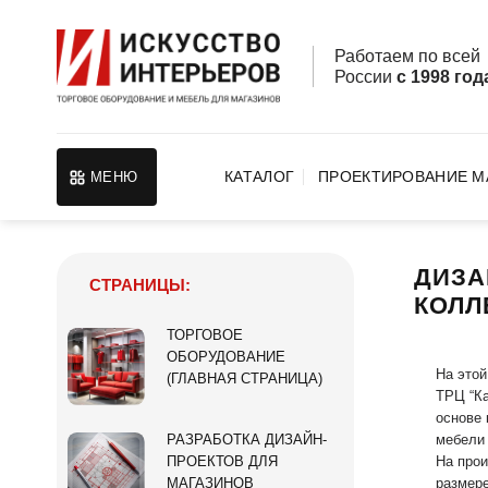
Skip
to
Работаем по все
content
России
с 1998 год
КАТАЛОГ
ПРОЕКТИРОВАНИЕ М
МЕНЮ
ДИЗА
СТРАНИЦЫ:
КОЛЛ
ТОРГОВОЕ
ОБОРУДОВАНИЕ
На этой
(ГЛАВНАЯ СТРАНИЦА)
ТРЦ “Ка
основе 
мебели 
РАЗРАБОТКА ДИЗАЙН-
На прои
ПРОЕКТОВ ДЛЯ
размере
МАГАЗИНОВ