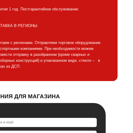
нтия 1 год. Постгарантийное обслуживание.
ТАВКА В РЕГИОНЫ:
таем с регионами. Отправляем торговое оборудование
нспортными компаниями. При необходимости можем
звести отправку в разобранном (кроме сварных и
зборных конструкций) и упакованном виде, стекло – в
ах из ДСП.
АНИЯ ДЛЯ МАГАЗИНА