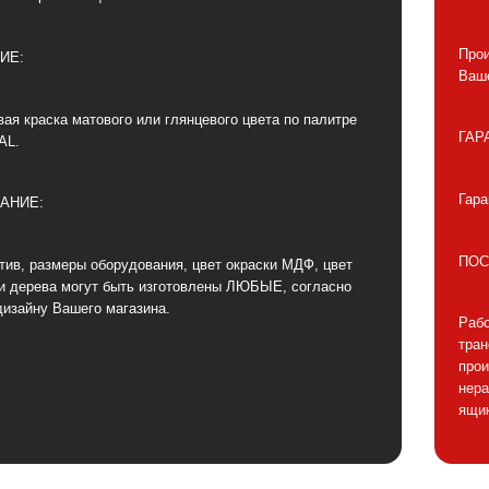
Прои
ИЕ:
Ваше
ая краска матового или глянцевого цвета по палитре
ГАР
AL.
Гара
АНИЕ:
ПОС
тив, размеры оборудования, цвет окраски МДФ, цвет
и дерева могут быть изготовлены ЛЮБЫЕ, согласно
дизайну Вашего магазина.
Рабо
тра
прои
нера
ящик