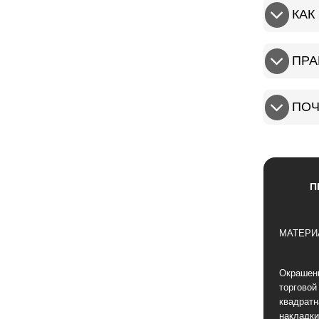
КАК
ПРА
ПОЧ
П
МАТЕРИ
Окрашен
торговой
квадратн
накладки