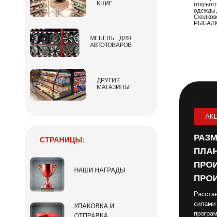
КНИГ
открыто
одежды, 
Сколков
РЫБАЛК
МЕБЕЛЬ ДЛЯ
АВТОТОВАРОВ
ДРУГИЕ
МАГАЗИНЫ
АК
РАЗМ
СТРАНИЦЫ:
ПЛАН
ПРОИ
НАШИ НАГРАДЫ
ПРОИ
Расстан
силами
УПАКОВКА И
програм
ОТПРАВКА