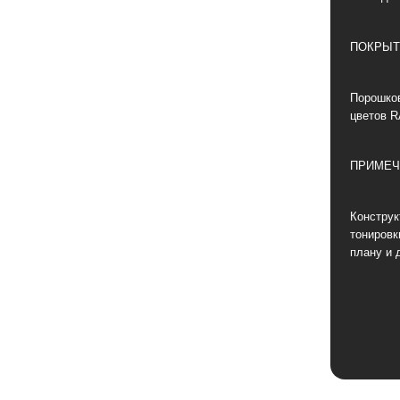
ПОКРЫТ
Порошков
цветов R
ПРИМЕЧ
Конструк
тонировк
плану и 