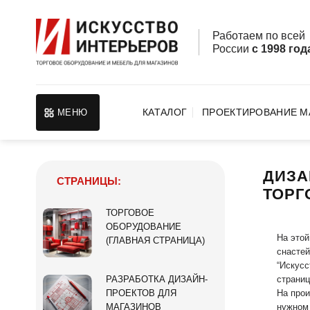
Skip
to
Работаем по все
content
России
с 1998 год
КАТАЛОГ
ПРОЕКТИРОВАНИЕ М
МЕНЮ
ДИЗА
СТРАНИЦЫ:
ТОРГ
ТОРГОВОЕ
ОБОРУДОВАНИЕ
На этой
(ГЛАВНАЯ СТРАНИЦА)
снастей
“Искусс
страни
РАЗРАБОТКА ДИЗАЙН-
На прои
ПРОЕКТОВ ДЛЯ
нужном 
МАГАЗИНОВ