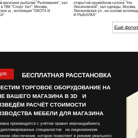
м магазине рыбалки “Рыбомания”, зал
открытом оружейном салоне “На
в ТВК “Спорт Хит”, Москва,
Люсиновской”, зал одежды, Москва,
ское ш., коллекция “ОХОТА И
Люсиновская ул., на основе коллек
А”
И РЫБАЛКА”
Ещё фотог
ЦИЯ
БЕСПЛАТНАЯ РАССТАНОВКА
ЕСТИМ ТОРГОВОЕ ОБОРУДОВАНИЕ НА
Е ВАШЕГО МАГАЗИНА В 3D И
ЗВЕДЁМ РАСЧЁТ СТОИМОСТИ
ЗВОДСТВА МЕБЕЛИ ДЛЯ МАГАЗИНА
овка производится с учётом правил мерчандайзинга,
 дипломированных специалистов на лицензионном
мном обеспечении, которое позволяет в режиме реального