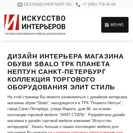
Skip
DESIGN@SHOPSART.RU
+7 (495) 778-45-59
to
content
МЕНЮ
ДИЗАЙН ИНТЕРЬЕРА МАГАЗИНА
ОБУВИ SBALO ТРК ПЛАНЕТА
НЕПТУН САНКТ-ПЕТЕРБУРГ
КОЛЛЕКЦИЯ ТОРГОВОГО
ОБОРУДОВАНИЯ ЭЛИТ СТИЛЬ
На этой странице Вы можете ознакомиться с дизайном интерьера
магазина обуви “Sbalo”, находящегося в ТРК “Планета Нептун”,
город Санкт-Петербург, улица Марата, дом 86, на основе
коллекции торговой мебели “ЭЛИТ СТИЛЬ”. Разработала дизайн
магазина и дизайн торговой мебели компания “Искусство
интерьеров”. Узнать больше о наших коллекциях мебели для
магазинов Вы можете
на странице торгового оборудования для