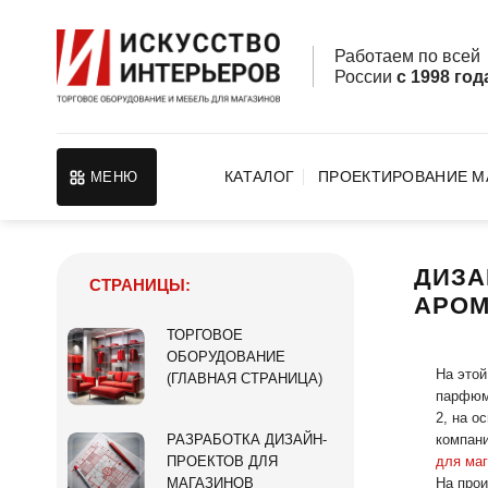
Skip
to
Работаем по все
content
России
с 1998 год
КАТАЛОГ
ПРОЕКТИРОВАНИЕ М
МЕНЮ
ДИЗА
СТРАНИЦЫ:
АРОМ
ТОРГОВОЕ
ОБОРУДОВАНИЕ
На этой
(ГЛАВНАЯ СТРАНИЦА)
парфюме
2, на о
компани
РАЗРАБОТКА ДИЗАЙН-
для ма
ПРОЕКТОВ ДЛЯ
На прои
МАГАЗИНОВ