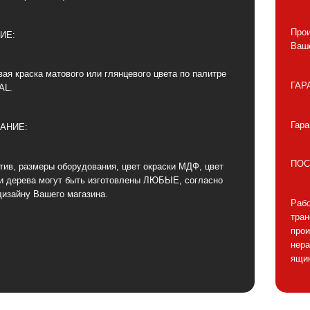
Прои
ИЕ:
Ваше
ая краска матового или глянцевого цвета по палитре
ГАР
AL.
Гара
АНИЕ:
ПОС
тив, размеры оборудования, цвет окраски МДФ, цвет
и дерева могут быть изготовлены ЛЮБЫЕ, согласно
дизайну Вашего магазина.
Рабо
тра
прои
нера
ящик