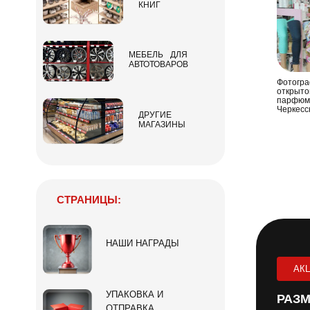
КНИГ
МЕБЕЛЬ ДЛЯ
АВТОТОВАРОВ
Фотогра
открыто
парфюме
Черкесс
ДРУГИЕ
МАГАЗИНЫ
СТРАНИЦЫ:
НАШИ НАГРАДЫ
АК
УПАКОВКА И
РАЗМ
ОТПРАВКА