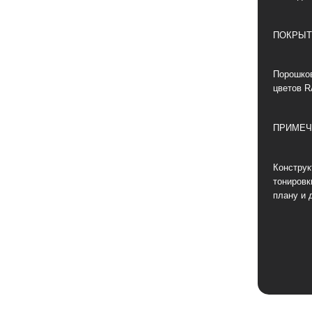
ПОКРЫТ
Порошков
цветов R
ПРИМЕЧ
Конструк
тонировк
плану и 