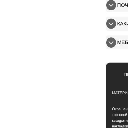
ПОЧ
КАК
МЕБ
П
МАТЕРИ
Окрашен
торговой
квадратн
накладки