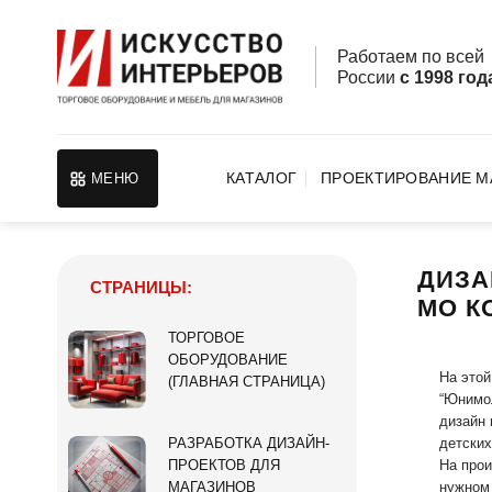
Skip
to
Работаем по все
content
России
с 1998 год
КАТАЛОГ
ПРОЕКТИРОВАНИЕ М
МЕНЮ
ДИЗА
СТРАНИЦЫ:
МО К
ТОРГОВОЕ
ОБОРУДОВАНИЕ
На этой
(ГЛАВНАЯ СТРАНИЦА)
“Юнимол
дизайн 
детских
РАЗРАБОТКА ДИЗАЙН-
На прои
ПРОЕКТОВ ДЛЯ
нужном 
МАГАЗИНОВ