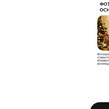
ФОТ
ОСН
Фотогра
открыто
Юнимолл
коллекц